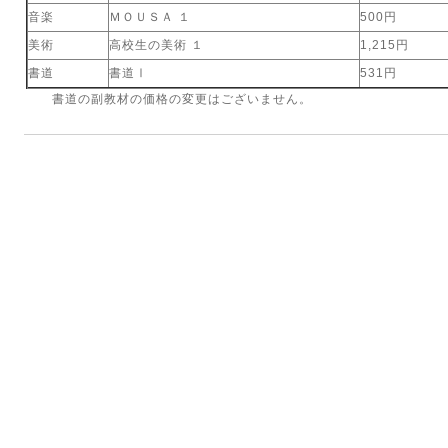
音楽
ＭＯＵＳＡ １
500円
美術
高校生の美術 １
1,215円
書道
書道Ⅰ
531円
書道の副教材の価格の変更はございません。