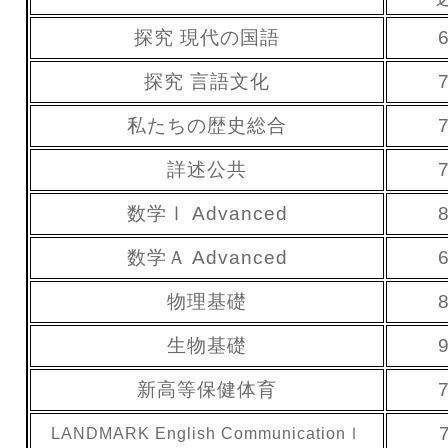
探究 現代の国語
探究 言語文化
私たちの歴史総合
詳述公共
数学Ⅰ Advanced
数学Ａ Advanced
物理基礎
生物基礎
新高等保健体育
LANDMARK English CommunicationⅠ