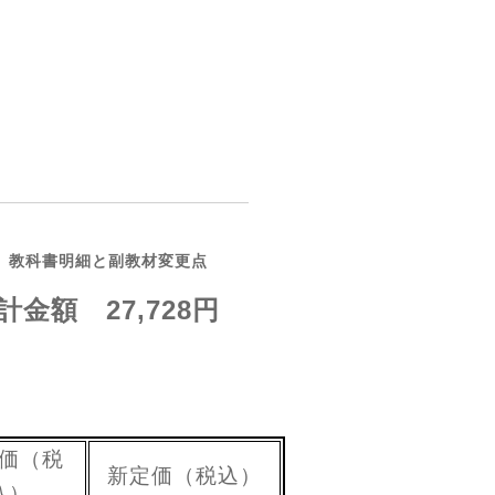
）教科書明細と副教材変更点
額 27,728円
価（税
新定価（税込）
込）