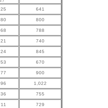
625
641
780
800
768
788
721
740
824
845
653
670
877
900
996
1,022
736
755
711
729